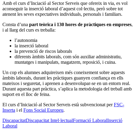
Amb el curs d’Inciació al Sector Serveis que ofereix in via, es vol
aconseguir la inserció laboral d’aquest col·lectiu, però sobre tot
atenent les seves expectatives individuals, personals i familiars.
Consta d’una
part teòrica i 130 hores de pràctiques en empreses
,
i al llarg del curs es treballa:
l’autonomia
la inserció laboral
la prevenció de riscos laborals
diferents àmbits laborals, com són auxiliar administratiu,
muntatges i manipulats, magatzem, reposició, i cuina.
Un cop els alumnes adquireixen més coneixement sobre aquests
àmbits laborals, durant les pràctiques guanyen confiança en ells
mateixos i seguretat, i aprenen a desenvolupar-se en un entorn real.
Durant aquesta part pràctica, s’aplica la metodologia del treball amb
suport en el lloc de feina.
El curs d’Iniciació al Sector Serveis està subvencionat per
FSC-
Inserta
i el
Fons Social Europeu
.
Discapacitat
Discapacitat Intel·lectual
Formació Laboral
Inserció
Laboral