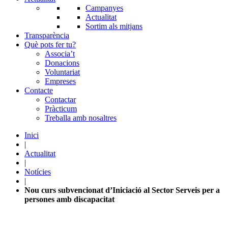
Campanyes
Actualitat
Sortim als mitjans
Transparència
Què pots fer tu?
Associa’t
Donacions
Voluntariat
Empreses
Contacte
Contactar
Pràcticum
Treballa amb nosaltres
Inici
|
Actualitat
|
Notícies
|
Nou curs subvencionat d’Iniciació al Sector Serveis per a
persones amb discapacitat