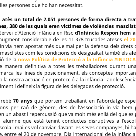
lles persones que ho han necessitat.
atès un total de 2.051 persones de forma directa a trav
nes,
380 de les quals eren víctimes de violències masclis
Servei d’Atenció Infància en Risc
d’Infància Respon hem a
 augment considerable de les 11.378 trucades ateses
el 20
 in via hem apostat més que mai per la defensa dels drets d
s masclistes com les condicions de desigualtat també els afe
ió de la
nova Política de Protecció a la Infància #INTOC
de manera definitiva a totes les treballadores durant una
rca les línies de posicionament, els conceptes important
la nostra actuació en protecció a la infància i adolescència
ment i defineix la figura de les delegades de protecció.
airebé
70 anys
que portem treballant en l’abordatge especi
cions per raó de gènere, des de l’Associació in via hem
en un abast i repercussió que va molt més enllà del que es 
 alumne que està tenint conductes disruptives a l’esc
escola i mai es vol canviar davant les seves companyes, hi ha
e, entre el 20 de novembre, Dia Internacional de la Infància