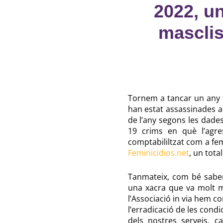
2022, un
masclis
Tornem a tancar un any t
han estat assassinades a
de l’any segons les dades 
19 crims en què l’agre
comptabililtzat com a fem
Feminicidios.net
, un tota
Tanmateix, com bé sabe
una xacra que va molt mé
l’Associació in via hem co
l’erradicació de les cond
dels nostres serveis, ca