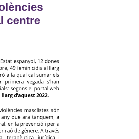
iolències
l centre
’Estat espanyol, 12 dones
, 49 feminicidis al llarg
erò a la qual cal sumar els
er primera vegada s’han
ials: segons el portal web
llarg d’aquest 2022.
 violències masclistes són
st any que ara tanquem, a
al, en la prevenció i per a
er raó de gènere. A través
, terapèutica, jurídica i