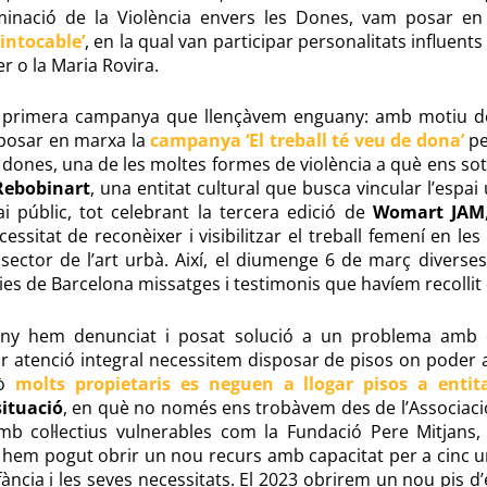
liminació de la Violència envers les Dones, vam posar e
 intocable’
, en la qual van participar personalitats influent
 o la Maria Rovira.
a primera campanya que llençàvem enguany: amb motiu del
posar en marxa la
campanya ‘El treball té veu de dona’
pe
s dones, una de les moltes formes de violència a què ens sot
Rebobinart
, una entitat cultural que busca vincular l’espa
pai públic, tot celebrant la tercera edició de
Womart JAM
cessitat de reconèixer i visibilitzar el treball femení en les
 sector de l’art urbà. Així, el diumenge 6 de març diverses
s de Barcelona missatges i testimonis que havíem recollit d
any hem denunciat i posat solució a un problema amb 
r atenció integral necessitem disposar de pisos on poder a
ò
molts propietaris es neguen a llogar pisos a entita
situació
, en què no només ens trobàvem des de l’Associació
amb col·lectius vulnerables com la Fundació Pere Mitjans,
t, hem pogut obrir un nou recurs amb capacitat per a cinc u
fància i les seves necessitats. El 2023 obrirem un nou pis 