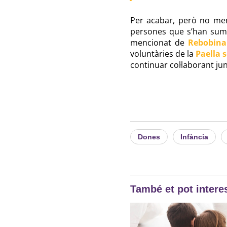
Per acabar, però no men
persones que s’han sumat
mencionat de
Rebobin
voluntàries de la
Paella 
continuar col·laborant jun
Dones
Infància
També et pot interes