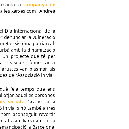
n marxa la
campanya de
s a les xarxes com l’Andrea
 Dia Internacional de la
r denunciar la vulneració
met el sistema patriarcal.
i urbà amb la dinamització
, un projecte que té per
 arts visuals i fomentar la
 artistes van plasmar als
es de l’Associació in via.
què feia temps que ens
llotjar aquelles persones
ts socials
.
Gràcies a la
 in via, sinó també altres
 hem aconseguit revertir
nitats familiars i amb una
d’emancipació a Barcelona