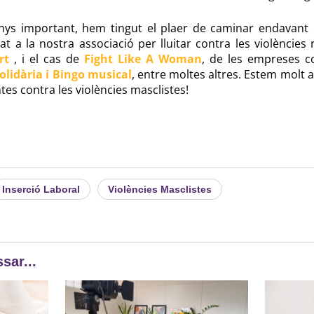
ys important, hem tingut el plaer de caminar endavant e
 a la nostra associació per lluitar contra les violències 
art
, i el cas de
Fight Like A Woman
, de les empreses co
solidària i Bingo musical
, entre moltes altres. Estem molt 
tes contra les violències masclistes!
Inserció Laboral
Violències Masclistes
sar...