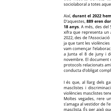
sociolaboral a totes aque
Així,
durant el 2022 hem 
D’aquestes,
889 eren do
18 anys
. A més, des del 
xifra que representa un
2022, des de l’Associació
ja que tant les violèncie
vam començar l’elaborac
a Junta el 8 de juny i 
novembre. El document ma
protocols relacionats amb 
conducta d’obligat compli
I és que, al llarg dels g
masclistes i discrimina
violències masclistes ten
Moltes vegades, rere un
s’amaga al vestidor de l’
masclista. És per això qu