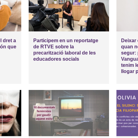
l dret a
Participem en un reportatge
Deixar 
món que
de RTVE sobre la
quan n
precarització laboral de les
segur:
educadores socials
Vanguar
tenim l
llogar 