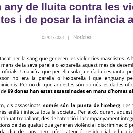
 any de lluita contra les v
tes i de posar la infància a
Notícies
05/01/2023 |
acat per la sang que generen les violències masclistes. A l
 mans de la seva parella o exparella aquest mes de desembre
oficials. Una xifra que per ella sola ja enfada i espanta, p
ssor no era la parella o l’exparella i que enguany p
inicidis. Per no dir que aquestes són només les dades ofic
l de
99 dones han estat assassinades en mans d’homes al 
m, els assassinats
només són la punta de l’iceberg
. Les
s enllà i infecta tota la societat. Per això, durant aque
ntinuat treballant, des de l’atenció i l’acompanyament integr
icions de desigualtat que generen violència i discriminació p
da dia de l’any hem ofert atenció residencial, educativa