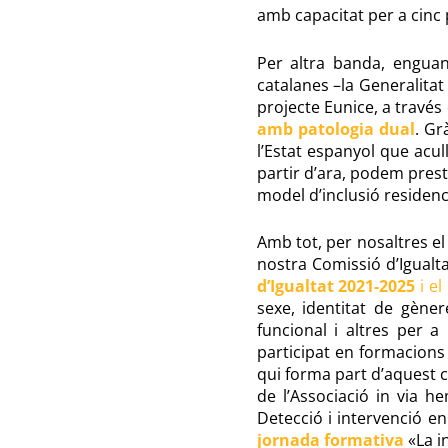
amb capacitat per a cinc
Per altra banda, enguan
catalanes –la Generalitat
projecte Eunice, a travé
amb patologia dual
. Gr
l’Estat espanyol que acul
partir d’ara, podem prest
model d’inclusió residenc
Amb tot, per nosaltres el 
nostra Comissió d’Igualta
d’Igualtat 2021-2025
i el
sexe, identitat de gènere
funcional i altres per a
participat en formacions 
qui forma part d’aquest co
de l’Associació in via 
Detecció i intervenció e
jornada formativa
«La i