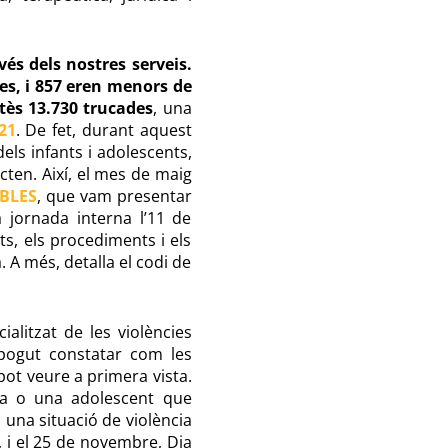
és dels nostres serveis.
tes, i 857 eren menors de
tès 13.730 trucades
, una
21
. De fet, durant aquest
els infants i adolescents,
cten. Així, el mes de maig
ABLES
, que vam presentar
 jornada interna l’11 de
s, els procediments i els
. A més, detalla el codi de
alitzat de les violències
 pogut constatar com les
pot veure a primera vista.
ola o una adolescent que
 una situació de violència
, i el 25 de novembre, Dia