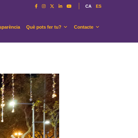
CA
ES
sparència
Què pots fer tu?
Contacte