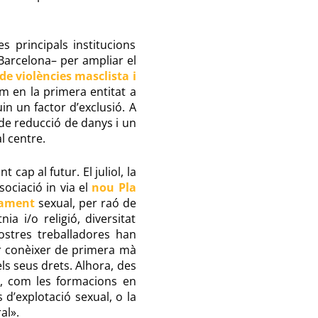
 principals institucions
 Barcelona– per ampliar el
de violències masclista i
im en la primera entitat a
in un factor d’exclusió. A
 de reducció de danys i un
al centre.
cap al futur. El juliol, la
sociació in via el
nou Pla
tjament
sexual, per raó de
ia i/o religió, diversitat
nostres treballadores han
 conèixer de primera mà
els seus drets. Alhora, des
, com les formacions en
d’explotació sexual, o la
al».