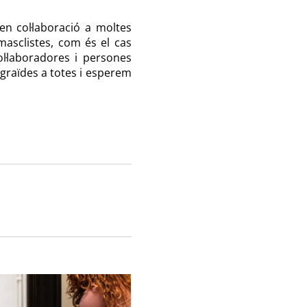
n col·laboració a moltes
masclistes, com és el cas
l·laboradores i persones
agraïdes a totes i esperem