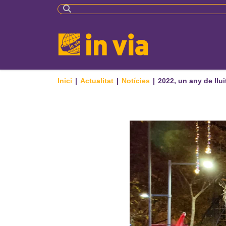
Inici
|
Actualitat
|
Notícies
|
2022, un any de llui