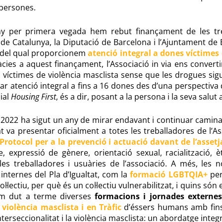
 persones.
y per primera vegada hem rebut finançament de les tres
 de Catalunya, la Diputació de Barcelona i l’Ajuntament de
s del qual proporcionem
atenció integral a dones víctimes 
àcies a aquest finançament, l’Associació in via ens convert
l víctimes de violència masclista sense que les drogues sigu
ar atenció integral a fins a 16 dones des d’una perspectiva
ial
Housing First
, és a dir, posant a la persona i la seva salut 
2022 ha sigut un any de mirar endavant i continuar caminant 
t va presentar oficialment a totes les treballadores de l’As
Protocol per a la prevenció i actuació davant de l’asse
, expressió de gènere, orientació sexual, racialització, ètn
 les treballadores i usuàries de l’associació. A més, les 
internes del Pla d’Igualtat, com la
formació LGBTQIA+
per
l·lectiu, per què és un col·lectiu vulnerabilitzat, i quins són 
hem dut a terme diverses
formacions i jornades externes
n
violència masclista i en Tràfic
d’éssers humans amb fins 
nterseccionalitat i la violència masclista: un abordatge integr