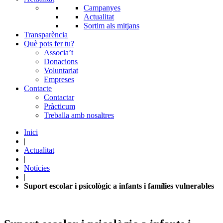
Campanyes
Actualitat
Sortim als mitjans
Transparència
Què pots fer tu?
Associa’t
Donacions
Voluntariat
Empreses
Contacte
Contactar
Pràcticum
Treballa amb nosaltres
Inici
|
Actualitat
|
Notícies
|
Suport escolar i psicològic a infants i famílies vulnerables