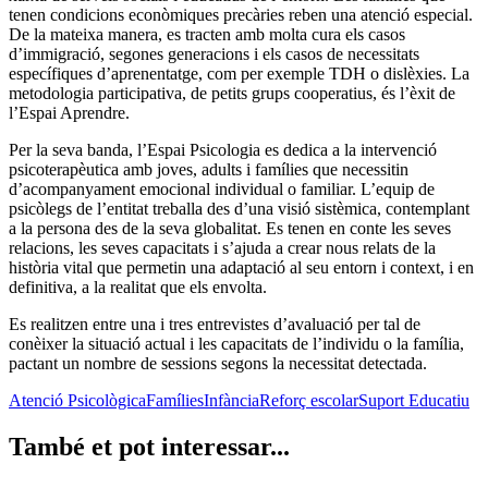
tenen condicions econòmiques precàries reben una atenció especial.
De la mateixa manera, es tracten amb molta cura els casos
d’immigració, segones generacions i els casos de necessitats
específiques d’aprenentatge, com per exemple TDH o dislèxies. La
metodologia participativa, de petits grups cooperatius, és l’èxit de
l’Espai Aprendre.
Per la seva banda, l’Espai Psicologia es dedica a la intervenció
psicoterapèutica amb joves, adults i famílies que necessitin
d’acompanyament emocional individual o familiar. L’equip de
psicòlegs de l’entitat treballa des d’una visió sistèmica, contemplant
a la persona des de la seva globalitat. Es tenen en conte les seves
relacions, les seves capacitats i s’ajuda a crear nous relats de la
història vital que permetin una adaptació al seu entorn i context, i en
definitiva, a la realitat que els envolta.
Es realitzen entre una i tres entrevistes d’avaluació per tal de
conèixer la situació actual i les capacitats de l’individu o la família,
pactant un nombre de sessions segons la necessitat detectada.
Atenció Psicològica
Famílies
Infància
Reforç escolar
Suport Educatiu
També et pot interessar...