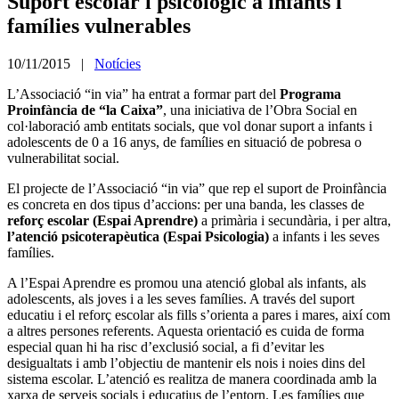
Suport escolar i psicològic a infants i
famílies vulnerables
10/11/2015 |
Notícies
L’Associació “in via” ha entrat a formar part del
Programa
Proinfància de “la Caixa”
, una iniciativa de l’Obra Social en
col·laboració amb entitats socials, que vol donar suport a infants i
adolescents de 0 a 16 anys, de famílies en situació de pobresa o
vulnerabilitat social.
El projecte de l’Associació “in via” que rep el suport de Proinfància
es concreta en dos tipus d’accions: per una banda, les classes de
reforç escolar (Espai Aprendre)
a primària i secundària, i per altra,
l’atenció psicoterapèutica (Espai Psicologia)
a infants i les seves
famílies.
A l’Espai Aprendre es promou una atenció global als infants, als
adolescents, als joves i a les seves famílies. A través del suport
educatiu i el reforç escolar als fills s’orienta a pares i mares, així com
a altres persones referents. Aquesta orientació es cuida de forma
especial quan hi ha risc d’exclusió social, a fi d’evitar les
desigualtats i amb l’objectiu de mantenir els nois i noies dins del
sistema escolar. L’atenció es realitza de manera coordinada amb la
xarxa de serveis socials i educatius de l’entorn. Les famílies que