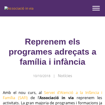
Inici
|
Actualitat
|
Notícies
|
Reprenem els programes adreçats a família i infància
Reprenem els
programes adreçats a
família i infància
Notícies
10/10/2018 |
Amb el nou curs, al
Servei d’Atenció a la Infància i
Família (SAFI)
de l’
Associació in via
reprenem les
activitats. La gran majoria de programes i formacions ja