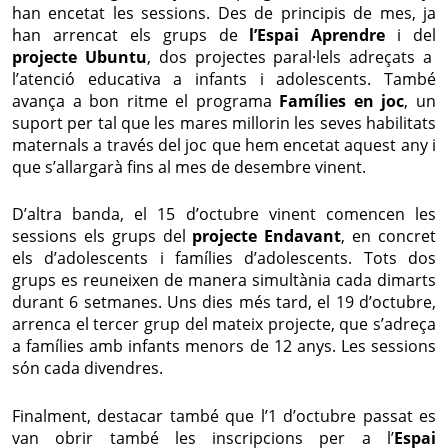
han encetat les sessions. Des de principis de mes, ja
han arrencat els grups de
l’Espai Aprendre
i del
projecte Ubuntu
, dos projectes paral·lels adreçats a
l’atenció educativa a infants i adolescents. També
avança a bon ritme el programa
Famílies en joc
, un
suport per tal que les mares millorin les seves habilitats
maternals a través del joc que hem encetat aquest any i
que s’allargarà fins al mes de desembre vinent.
D’altra banda, el 15 d’octubre vinent comencen les
sessions els grups del
projecte Endavant
, en concret
els d’adolescents i famílies d’adolescents. Tots dos
grups es reuneixen de manera simultània cada dimarts
durant 6 setmanes. Uns dies més tard, el 19 d’octubre,
arrenca el tercer grup del mateix projecte, que s’adreça
a famílies amb infants menors de 12 anys. Les sessions
són cada divendres.
Finalment, destacar també que l’1 d’octubre passat es
van obrir també les inscripcions per a l’
Espai