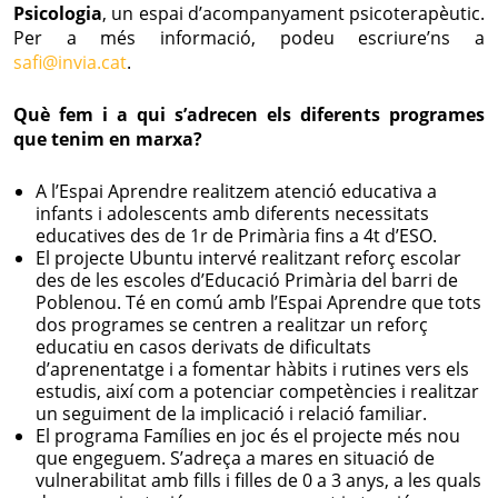
Psicologia
, un espai d’acompanyament psicoterapèutic.
Per a més informació, podeu escriure’ns a
safi@invia.cat
.
Què fem i a qui s’adrecen els diferents programes
que tenim en marxa?
A l’Espai Aprendre realitzem atenció educativa a
infants i adolescents amb diferents necessitats
educatives des de 1r de Primària fins a 4t d’ESO.
El projecte Ubuntu intervé realitzant reforç escolar
des de les escoles d’Educació Primària del barri de
Poblenou. Té en comú amb l’Espai Aprendre que tots
dos programes se centren a realitzar un reforç
educatiu en casos derivats de dificultats
d’aprenentatge i a fomentar hàbits i rutines vers els
estudis, així com a potenciar competències i realitzar
un seguiment de la implicació i relació familiar.
El programa Famílies en joc és el projecte més nou
que engeguem. S’adreça a mares en situació de
vulnerabilitat amb fills i filles de 0 a 3 anys, a les quals