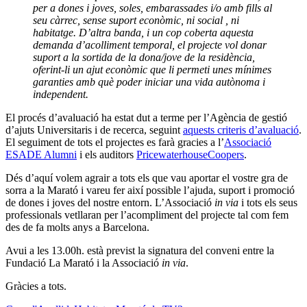
per a dones i joves, soles, embarassades i/o amb fills al
seu càrrec, sense suport econòmic, ni social , ni
habitatge. D’altra banda, i un cop coberta aquesta
demanda d’acolliment temporal, el projecte vol donar
suport a la sortida de la dona/jove de la residència,
oferint-li un ajut econòmic que li permeti unes mínimes
garanties amb què poder iniciar una vida autònoma i
independent.
El procés d’avaluació ha estat dut a terme per l’Agència de gestió
d’ajuts Universitaris i de recerca, seguint
aquests criteris d’avaluació
.
El seguiment de tots el projectes es farà gracies a l’
Associació
ESADE Alumni
i els auditors
PricewaterhouseCoopers
.
Dés d’aquí volem agrair a tots els que vau aportar el vostre gra de
sorra a la Marató i vareu fer així possible l’ajuda, suport i promoció
de dones i joves del nostre entorn. L’Associació
in via
i tots els seus
professionals vetllaran per l’acompliment del projecte tal com fem
des de fa molts anys a Barcelona.
Avui a les 13.00h. està previst la signatura del conveni entre la
Fundació La Marató i la Associació
in via
.
Gràcies a tots.