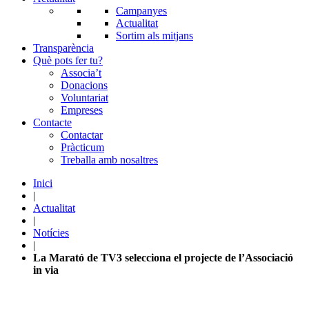
Campanyes
Actualitat
Sortim als mitjans
Transparència
Què pots fer tu?
Associa’t
Donacions
Voluntariat
Empreses
Contacte
Contactar
Pràcticum
Treballa amb nosaltres
Inici
|
Actualitat
|
Notícies
|
La Marató de TV3 selecciona el projecte de l’Associació
in via