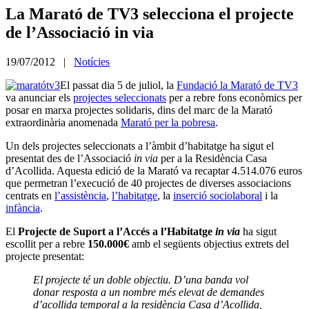
La Marató de TV3 selecciona el projecte
de l’Associació in via
19/07/2012 |
Notícies
El passat dia 5 de juliol, la
Fundació la Marató de TV3
va anunciar els
projectes seleccionats
per a rebre fons econòmics per
posar en marxa projectes solidaris, dins del marc de la Marató
extraordinària anomenada
Marató per la pobresa
.
Un dels projectes seleccionats a l’àmbit d’habitatge ha sigut el
presentat des de l’Associació
in via
per a la Residència Casa
d’Acollida. Aquesta edició de la Marató va recaptar 4.514.076 euros
que permetran l’execució de 40 projectes de diverses associacions
centrats en
l’assistència
,
l’habitatge
, la
inserció sociolaboral
i la
infància
.
El
Projecte de Suport a l’Accés a l’Habitatge
in via
ha sigut
escollit per a rebre
150.000€
amb el següents objectius extrets del
projecte presentat:
El projecte té un doble objectiu. D’una banda vol
donar resposta a un nombre més elevat de demandes
d’acollida temporal a la residència Casa d’Acollida,