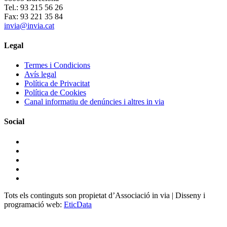
Tel.: 93 215 56 26
Fax: 93 221 35 84
invia@invia.cat
Legal
Termes i Condicions
Avís legal
Política de Privacitat
Política de Cookies
Canal informatiu de denúncies i altres in via
Social
Tots els continguts son propietat d’Associació in via | Disseny i
programació web:
EticData