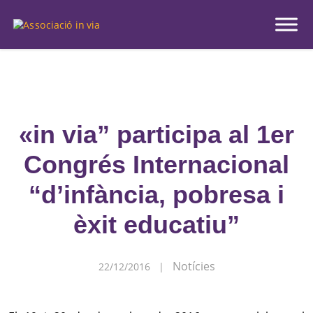
Inici
|
Actualitat
|
Notícies
|
«in via” participa al 1er Congrés Internacional “d’infància,
pobresa i èxit educatiu”
«in via” participa al 1er
Congrés Internacional
“d’infància, pobresa i
èxit educatiu”
Notícies
22/12/2016 |