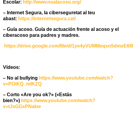
Escolar:
http://www.noalacoso.org/
– Internet Segura, la ciberseguretat al teu
abast:
https://internetsegura.cat/
– Guía acoso. Guía de actuación frente al acoso y el
ciberacoso para padres y madres.
https://drive.google.com/file/d/1ye4yVUMMeqxn5dmxE6l9
Vídeos:
– No al bullying
https://www.youtube.com/watch?
v=POiKQ_mIKZQ
– Corto «Are you ok?» («Estás
bien?»)
https://www.youtube.com/watch?
v=tJsGGsPNakw