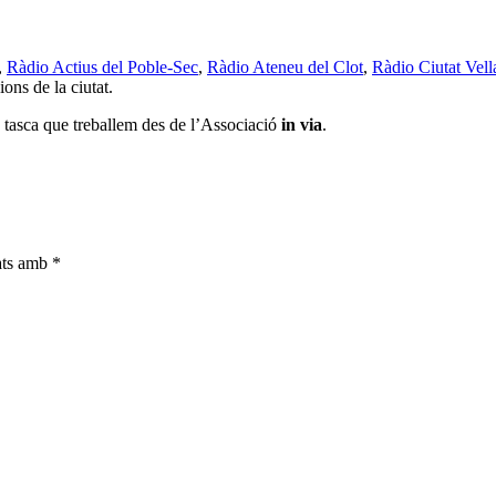
,
Ràdio Actius del Poble-Sec
,
Ràdio Ateneu del Clot
,
Ràdio Ciutat Vell
ions de la ciutat.
 tasca que treballem des de l’Associació
in via
.
cats amb
*