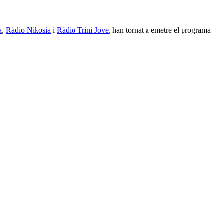
a
,
Ràdio Nikosia
i
Ràdio Trini Jove
, han tornat a emetre el programa