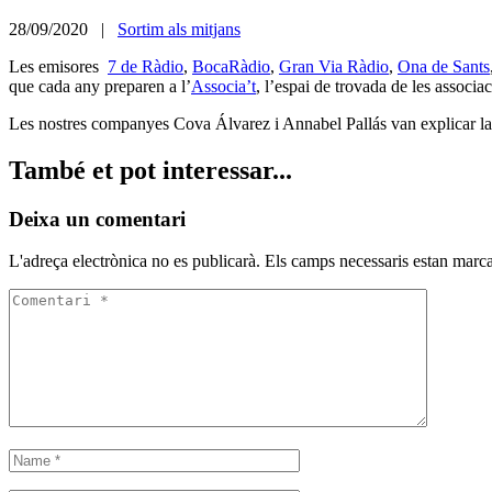
28/09/2020 |
Sortim als mitjans
Les emisores
7 de Ràdio
,
BocaRàdio
,
Gran Via Ràdio
,
Ona de Sants
que cada any preparen a l’
Associa’t
, l’espai de trovada de les associac
Les nostres companyes Cova Álvarez i Annabel Pallás van explicar la
També et pot interessar...
Deixa un comentari
L'adreça electrònica no es publicarà.
Els camps necessaris estan mar