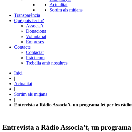
Actualitat
Sortim als mitjans
Transparència
Què pots fer tu?
Associa’t
Donacions
Voluntariat
Empreses
Contacte
Contactar
Pràcticum
Treballa amb nosaltres
Inici
|
Actualitat
|
Sortim als mitjans
|
Entrevista a Ràdio Associa’t, un programa fet per les ràdios 
Entrevista a Ràdio Associa’t, un programa fe