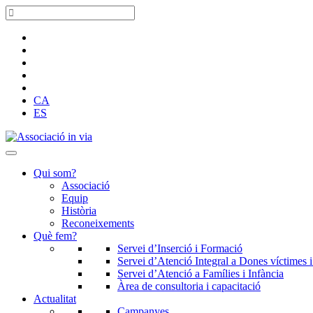
CA
ES
Qui som?
Associació
Equip
Història
Reconeixements
Què fem?
Servei d’Inserció i Formació
Servei d’Atenció Integral a Dones víctimes i
Servei d’Atenció a Famílies i Infància
Àrea de consultoria i capacitació
Actualitat
Campanyes