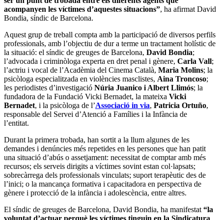
ser un punt de trobada entre els diferents agents que
acompanyen les víctimes d’aquestes situacions”
, ha afirmat David
Bondia, síndic de Barcelona.
Aquest grup de treball compta amb la participació de diversos perfils
professionals, amb l’objectiu de dur a terme un tractament holístic de
la situació: el síndic de greuges de Barcelona,
David Bondia
;
l’advocada i criminòloga experta en dret penal i gènere,
Carla Vall
;
l’actriu i vocal de l’Acadèmia del Cinema Català,
Maria Molins
; la
psicòloga especialitzada en violències masclistes,
Aina Troncoso
;
les periodistes d’investigació
Núria Juanico i Albert Llimós
; la
fundadora de la Fundació Vicki Bernadet, la mateixa
Vicki
Bernadet
, i la psicòloga de l’
Associació
in via
,
Patricia Ortuño
,
responsable del Servei d’Atenció a Famílies i la Infància de
l’entitat.
Durant la primera trobada, han sortit a la llum algunes de les
demandes i denúncies més repetides en les persones que han patit
una situació d’abús o assetjament: necessitat de comptar amb més
recursos; els serveis dirigits a víctimes sovint estan col·lapsats;
sobrecàrrega dels professionals vinculats; suport terapèutic des de
l’inici; o la mancança formativa i capacitadora en perspectiva de
gènere i protecció de la infància i adolescència, entre altres.
El síndic de greuges de Barcelona, David Bondia, ha manifestat
“la
voluntat d’actuar perquè les víctimes tinguin en la Sindicatura