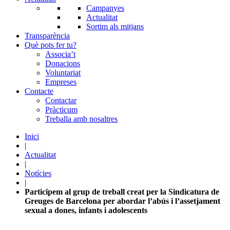
Campanyes
Actualitat
Sortim als mitjans
Transparència
Què pots fer tu?
Associa’t
Donacions
Voluntariat
Empreses
Contacte
Contactar
Pràcticum
Treballa amb nosaltres
Inici
|
Actualitat
|
Notícies
|
Participem al grup de treball creat per la Sindicatura de
Greuges de Barcelona per abordar l’abús i l’assetjament
sexual a dones, infants i adolescents