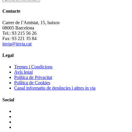
Contacte
Carrer de l’Amistat, 15, baixos
08005 Barcelona
Tel.: 93 215 56 26
Fax: 93 221 35 84
invia@invia.cat
Legal
Termes i Condicions
Avís legal
Política de Privacitat
Política de Cookies
Canal informatiu de denúncies i altres in via
Social