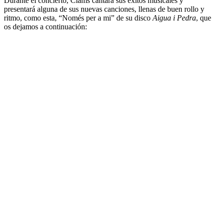
Durante el concierto, Clams cantará sus éxitos musicales y
presentará alguna de sus nuevas canciones, llenas de buen rollo y
ritmo, como esta, “Només per a mi” de su disco
Aigua i Pedra
, que
os dejamos a continuación: