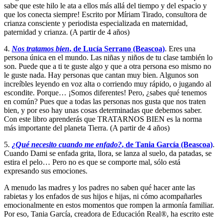
sabe que este hilo le ata a ellos más allá del tiempo y del espacio y
que los conecta siempre! Escrito por Míriam Tirado, consultora de
crianza consciente y periodista especializada en maternidad,
paternidad y crianza. (A partir de 4 años)
4.
Nos tratamos bien
, de Lucía Serrano (Beascoa)
. Eres una
persona única en el mundo. Las niñas y niños de tu clase también lo
son. Puede que a ti te guste algo y que a otra persona eso mismo no
le guste nada. Hay personas que cantan muy bien. Algunos son
increíbles leyendo en voz alta o corriendo muy rápido, o jugando al
escondite. Porque… ¡Somos diferentes! Pero, ¿sabes qué tenemos
en común? Pues que a todas las personas nos gusta que nos traten
bien, y por eso hay unas cosas determinadas que debemos saber.
Con este libro aprenderás que TRATARNOS BIEN es la norma
más importante del planeta Tierra. (A partir de 4 años)
5.
¿Qué necesito cuando me enfado?
, de Tania García (Beascoa)
.
Cuando Dami se enfada grita, llora, se lanza al suelo, da patadas, se
estira el pelo… Pero no es que se comporte mal, sólo está
expresando sus emociones.
A menudo las madres y los padres no saben qué hacer ante las
rabietas y los enfados de sus hijos e hijas, ni cómo acompañarles
emocionalmente en estos momentos que rompen la armonía familiar.
Por eso, Tania García, creadora de Educación Real®, ha escrito este