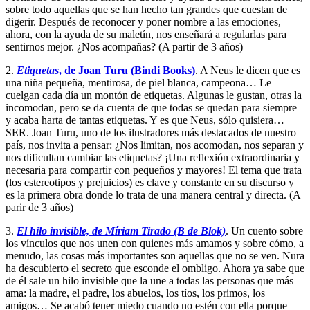
sobre todo aquellas que se han hecho tan grandes que cuestan de
digerir. Después de reconocer y poner nombre a las emociones,
ahora, con la ayuda de su maletín, nos enseñará a regularlas para
sentirnos mejor. ¿Nos acompañas? (A partir de 3 años)
2.
Etiquetas
, de Joan Turu (Bindi Books)
. A Neus le dicen que es
una niña pequeña, mentirosa, de piel blanca, campeona… Le
cuelgan cada día un montón de etiquetas. Algunas le gustan, otras la
incomodan, pero se da cuenta de que todas se quedan para siempre
y acaba harta de tantas etiquetas. Y es que Neus, sólo quisiera…
SER. Joan Turu, uno de los ilustradores más destacados de nuestro
país, nos invita a pensar: ¿Nos limitan, nos acomodan, nos separan y
nos dificultan cambiar las etiquetas? ¡Una reflexión extraordinaria y
necesaria para compartir con pequeños y mayores! El tema que trata
(los estereotipos y prejuicios) es clave y constante en su discurso y
es la primera obra donde lo trata de una manera central y directa. (A
parir de 3 años)
3.
El hilo invisible, de Míriam Tirado (B de Blok)
. Un cuento sobre
los vínculos que nos unen con quienes más amamos y sobre cómo, a
menudo, las cosas más importantes son aquellas que no se ven. Nura
ha descubierto el secreto que esconde el ombligo. Ahora ya sabe que
de él sale un hilo invisible que la une a todas las personas que más
ama: la madre, el padre, los abuelos, los tíos, los primos, los
amigos… Se acabó tener miedo cuando no estén con ella porque