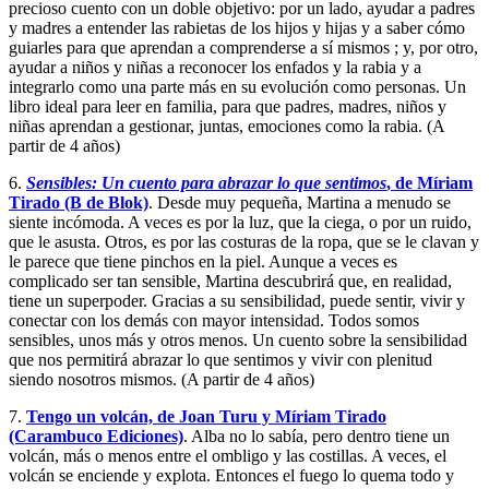
precioso cuento con un doble objetivo: por un lado, ayudar a padres
y madres a entender las rabietas de los hijos y hijas y a saber cómo
guiarles para que aprendan a comprenderse a sí mismos ; y, por otro,
ayudar a niños y niñas a reconocer los enfados y la rabia y a
integrarlo como una parte más en su evolución como personas. Un
libro ideal para leer en familia, para que padres, madres, niños y
niñas aprendan a gestionar, juntas, emociones como la rabia. (A
partir de 4 años)
6.
Sensibles: Un cuento para abrazar lo que sentimos
, de Míriam
Tirado (B de Blok)
. Desde muy pequeña, Martina a menudo se
siente incómoda. A veces es por la luz, que la ciega, o por un ruido,
que le asusta. Otros, es por las costuras de la ropa, que se le clavan y
le parece que tiene pinchos en la piel. Aunque a veces es
complicado ser tan sensible, Martina descubrirá que, en realidad,
tiene un superpoder. Gracias a su sensibilidad, puede sentir, vivir y
conectar con los demás con mayor intensidad. Todos somos
sensibles, unos más y otros menos. Un cuento sobre la sensibilidad
que nos permitirá abrazar lo que sentimos y vivir con plenitud
siendo nosotros mismos. (A partir de 4 años)
7.
Tengo un volcán, de Joan Turu y Míriam Tirado
(Carambuco Ediciones)
. Alba no lo sabía, pero dentro tiene un
volcán, más o menos entre el ombligo y las costillas. A veces, el
volcán se enciende y explota. Entonces el fuego lo quema todo y